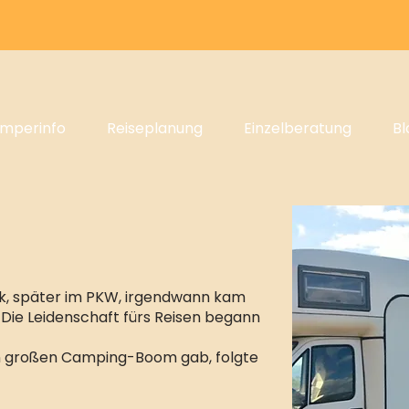
mperinfo
Reiseplanung
Einzelberatung
Bl
k, später im PKW, irgendwann kam
 Die Leidenschaft fürs Reisen begann
en großen Camping-Boom gab, folgte