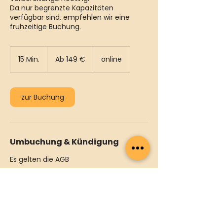
Da nur begrenzte Kapazitäten
verfügbar sind, empfehlen wir eine
frühzeitige Buchung.
Ab
149
15 Min.
1
Ab 149 €
online
Euro
5
M
i
n
zur Buchung
.
Umbuchung & Kündigung
Es gelten die AGB
Kontakt
support@camper-joe.de