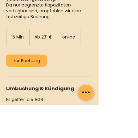
Da nur begrenzte Kapazitäten
verfügbar sind, empfehlen wir eine
frühzeitige Buchung.
Ab
231
15 Min.
1
Ab 231 €
online
Euro
5
M
i
n
zur Buchung
.
Umbuchung & Kündigung
Es gelten die AGB
Kontakt
support@camper-joe.de